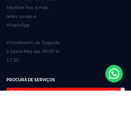
telefone fixo, e-mail,
redes sociais e
WhatsApp.
Atendimento de Segunda
à Sexta feira das 08:00 às
17:30.
PROCURA DE SERVIÇOS
Câmbio
97%
Suspensão
95%
Elétrica
49%